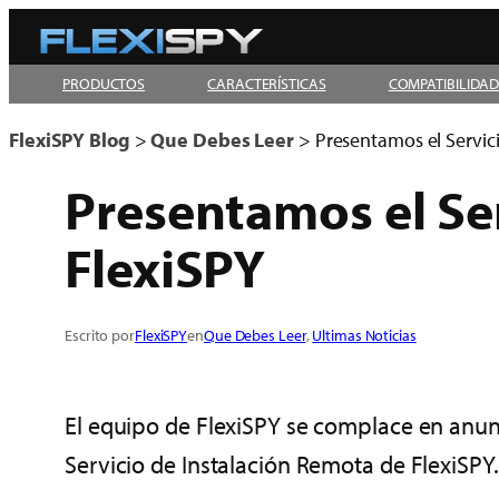
Skip
to
PRODUCTOS
CARACTERÍSTICAS
COMPATIBILIDA
content
FlexiSPY Blog
>
Que Debes Leer
>
Presentamos el Servic
Presentamos el Se
FlexiSPY
Escrito por
FlexiSPY
en
Que Debes Leer
, 
Ultimas Noticias
El equipo de FlexiSPY se complace en anunc
Servicio de Instalación Remota de FlexiSPY.