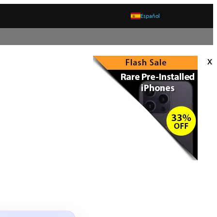
Español
x