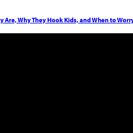
y Are, Why They Hook Kids, and When to Worr