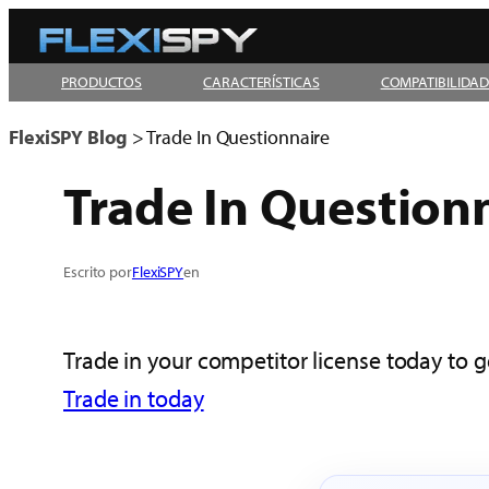
Skip
to
PRODUCTOS
CARACTERÍSTICAS
COMPATIBILIDA
content
FlexiSPY Blog
>
Trade In Questionnaire
Trade In Question
Escrito por
FlexiSPY
en
Trade in your competitor license today to ge
Trade in today