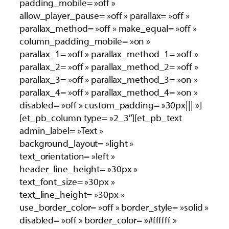
padding_mobile= »off »
allow_player_pause= »off » parallax= »off »
parallax_method= »off » make_equal= »off »
column_padding_mobile= »on »
parallax_1= »off » parallax_method_1= »off »
parallax_2= »off » parallax_method_2= »off »
parallax_3= »off » parallax_method_3= »on »
parallax_4= »off » parallax_method_4= »on »
disabled= »off » custom_padding= »30px||| »]
[et_pb_column type= »2_3″][et_pb_text
admin_label= »Text »
background_layout= »light »
text_orientation= »left »
header_line_height= »30px »
text_font_size= »30px »
text_line_height= »30px »
use_border_color= »off » border_style= »solid »
disabled= »off » border_color= »#ffffff »