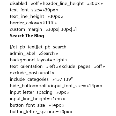
disabled= »off » header_line_height= »30px »
text_font_size= »30px »
text_line_height= »30px »
border_color= »#ffffff »
custom_margin= »30px||30px| »]
Search The Blog
[/et_pb_text][et_pb_search
admin_label= »Search »
background_layout= »light »
text_orientation= »left » exclude_pages= »off »
exclude_posts= »off »
include_categories= »137,139″
hide_button= »off » input_font_size= »14px »
input_letter_spacing= »0px »
input_line_height= »1em »
button_font_size= »14px »
button_letter_spacing= »0px »