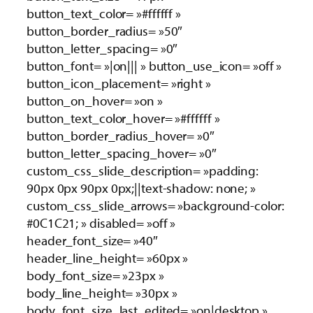
button_text_color= »#ffffff »
button_border_radius= »50″
button_letter_spacing= »0″
button_font= »|on||| » button_use_icon= »off »
button_icon_placement= »right »
button_on_hover= »on »
button_text_color_hover= »#ffffff »
button_border_radius_hover= »0″
button_letter_spacing_hover= »0″
custom_css_slide_description= »padding:
90px 0px 90px 0px;||text-shadow: none; »
custom_css_slide_arrows= »background-color:
#0C1C21; » disabled= »off »
header_font_size= »40″
header_line_height= »60px »
body_font_size= »23px »
body_line_height= »30px »
body_font_size_last_edited= »on|desktop »