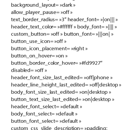
background_layout= »dark »
allow_player_pause= »off »
text_border_radius= »3″ header_font= »|on||| »
header_text_color= »#ffffff » body_font= »|||| »
custom_button= »off » button_font= »|||on| »
button_use_icon= »off »
button_icon_placement= »right »
button_on_hover= »on »
button_border_color_hover= »#fd9927″
disabled= »off »
header_font_size_last_edited= »off|phone »
header_line_height_last_edited= »off|desktop »
body_font_size_last_edited= »on|desktop »
button_text_size_last_edited= »on|desktop »
header_font_select= »default »
body_font_select= »default »
button_font_select= »default »
custom_css_slide_description= »padding: