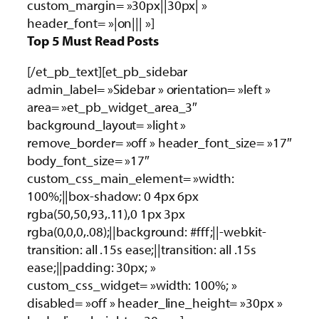
custom_margin= »30px||30px| »
header_font= »|on||| »]
Top 5 Must Read Posts
[/et_pb_text][et_pb_sidebar
admin_label= »Sidebar » orientation= »left »
area= »et_pb_widget_area_3″
background_layout= »light »
remove_border= »off » header_font_size= »17″
body_font_size= »17″
custom_css_main_element= »width:
100%;||box-shadow: 0 4px 6px
rgba(50,50,93,.11),0 1px 3px
rgba(0,0,0,.08);||background: #fff;||-webkit-
transition: all .15s ease;||transition: all .15s
ease;||padding: 30px; »
custom_css_widget= »width: 100%; »
disabled= »off » header_line_height= »30px »