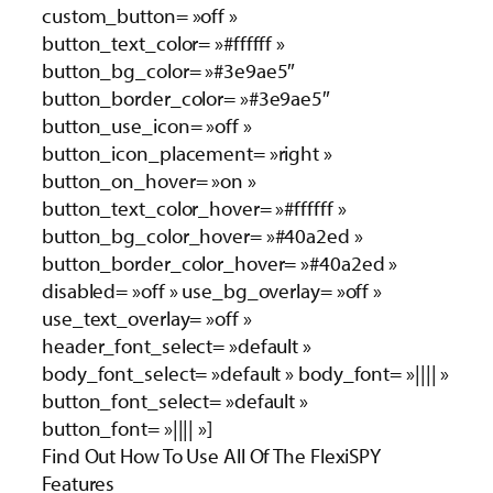
custom_button= »off »
button_text_color= »#ffffff »
button_bg_color= »#3e9ae5″
button_border_color= »#3e9ae5″
button_use_icon= »off »
button_icon_placement= »right »
button_on_hover= »on »
button_text_color_hover= »#ffffff »
button_bg_color_hover= »#40a2ed »
button_border_color_hover= »#40a2ed »
disabled= »off » use_bg_overlay= »off »
use_text_overlay= »off »
header_font_select= »default »
body_font_select= »default » body_font= »|||| »
button_font_select= »default »
button_font= »|||| »]
Find Out How To Use All Of The FlexiSPY
Features