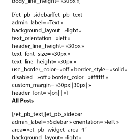
body_line_height= »30px »]
[/et_pb_sidebar][et_pb_text
admin_label= »Text »
background_layout= »light »
text_orientation= »left »
header_line_height= »30px »
text_font_size= »30px »
text_line_height= »30px »
use_border_color= »off » border_style= »solid »
disabled= »off » border_color= »#ffffff »
custom_margin= »30px||30px| »
header_font= »|on||| »]
All Posts
[/et_pb_text][et_pb_sidebar
admin_label= »Sidebar » orientation= »left »
area= »et_pb_widget_area_4″
background_layout= »light »