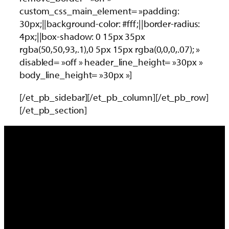
custom_css_main_element= »padding:
30px;||background-color: #fff;||border-radius:
4px;||box-shadow: 0 15px 35px
rgba(50,50,93,.1),0 5px 15px rgba(0,0,0,.07); »
disabled= »off » header_line_height= »30px »
body_line_height= »30px »]
[/et_pb_sidebar][/et_pb_column][/et_pb_row]
[/et_pb_section]