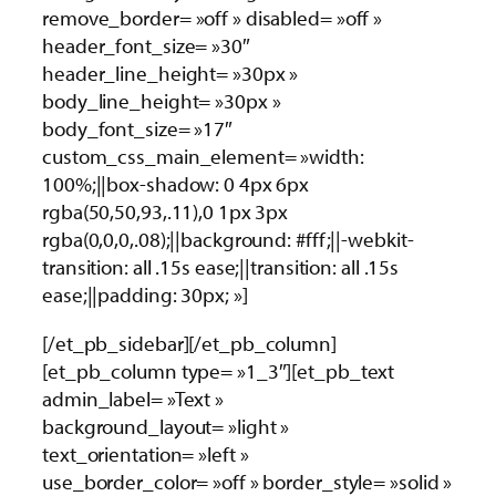
remove_border= »off » disabled= »off »
header_font_size= »30″
header_line_height= »30px »
body_line_height= »30px »
body_font_size= »17″
custom_css_main_element= »width:
100%;||box-shadow: 0 4px 6px
rgba(50,50,93,.11),0 1px 3px
rgba(0,0,0,.08);||background: #fff;||-webkit-
transition: all .15s ease;||transition: all .15s
ease;||padding: 30px; »]
[/et_pb_sidebar][/et_pb_column]
[et_pb_column type= »1_3″][et_pb_text
admin_label= »Text »
background_layout= »light »
text_orientation= »left »
use_border_color= »off » border_style= »solid »