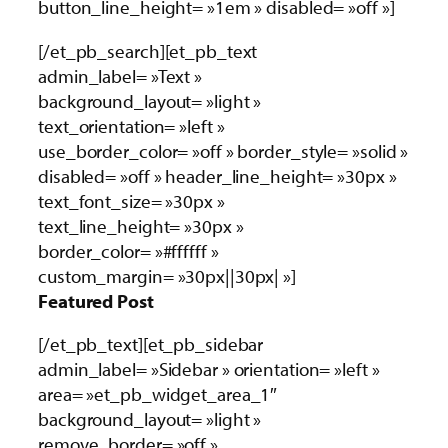
button_line_height= »1em » disabled= »off »]
[/et_pb_search][et_pb_text
admin_label= »Text »
background_layout= »light »
text_orientation= »left »
use_border_color= »off » border_style= »solid »
disabled= »off » header_line_height= »30px »
text_font_size= »30px »
text_line_height= »30px »
border_color= »#ffffff »
custom_margin= »30px||30px| »]
Featured Post
[/et_pb_text][et_pb_sidebar
admin_label= »Sidebar » orientation= »left »
area= »et_pb_widget_area_1″
background_layout= »light »
remove_border= »off »