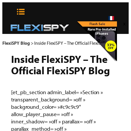
Aller
au
contenu
x
FlexiSPY Blog
>
Inside FlexiSPY – The Official FlexiSPY Blog
Inside FlexiSPY – The
Official FlexiSPY Blog
[et_pb_section admin_label= »Section »
transparent_background= »off »
background_color= »#c9c9c9″
allow_player_pause= »off »
inner_shadow= »off » parallax= »off »
parallax_method= »off »