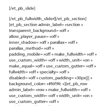
[/et_pb_slide]
[/et_pb_fullwidth_slider][/et_pb_section]
[et_pb_section admin_label= »section »
transparent_background= »off »
allow_player_pause= »off »
inner_shadow= »off » parallax= »off »
parallax_method= »off »
padding_mobile= »off » make_fullwidth= »off »
use_custom_width= »off » width_unit= »on »
make_equal= »off » use_custom_gutter= »off »
fullwidth= »off » specialty= »off »
disabled= »off » custom_padding= »30px||| »
background_color= »#f6f9fc »][et_pb_row
admin_label= »row » make_fullwidth= »off »
use_custom_width= »off » width_unit= »on »
use_custom_gutter= »off »