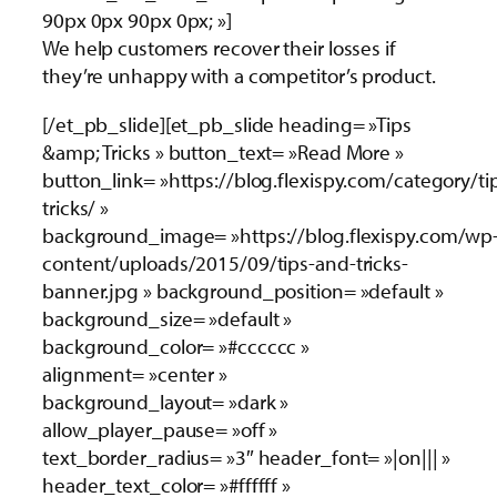
90px 0px 90px 0px; »]
We help customers recover their losses if
they’re unhappy with a competitor’s product.
[/et_pb_slide][et_pb_slide heading= »Tips
&amp; Tricks » button_text= »Read More »
button_link= »https://blog.flexispy.com/category/ti
tricks/ »
background_image= »https://blog.flexispy.com/wp
content/uploads/2015/09/tips-and-tricks-
banner.jpg » background_position= »default »
background_size= »default »
background_color= »#cccccc »
alignment= »center »
background_layout= »dark »
allow_player_pause= »off »
text_border_radius= »3″ header_font= »|on||| »
header_text_color= »#ffffff »