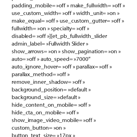
padding_mobile= »off » make_fullwidth= »off »
use_custom_width= »off » width_unit= »on »
make_equal= »off » use_custom_gutter= »off »
fullwidth= »on » specialty= »off »
disabled= »off »][et_pb_fullwidth_slider
admin_label= »Fullwidth Slider »
show_arrows= »on » show_pagination= »on »
auto= »off » auto_speed= »7000″
auto_ignore_hover= »off » parallax= »off »
parallax_method= »off »
remove_inner_shadow= »off »
background_position= »default »
background_size= »default »
hide_content_on_mobile= »off »
hide_cta_on_mobile= »off »
show_image_video_mobile= »off »
custom_button= »on »
button_text_size= »17px »