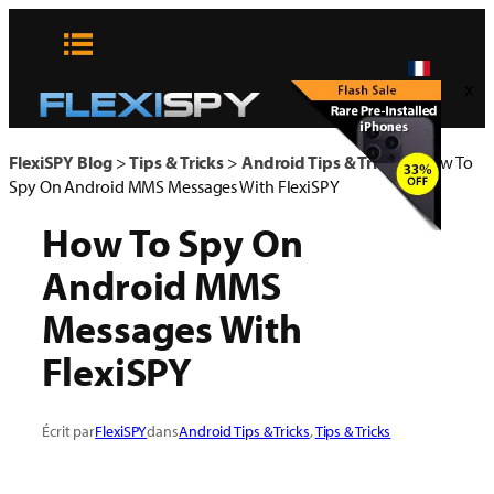
Aller
au
contenu
x
FlexiSPY Blog
>
Tips & Tricks
>
Android Tips & Tricks
>
How To
Spy On Android MMS Messages With FlexiSPY
How To Spy On
Android MMS
Messages With
FlexiSPY
Écrit par
FlexiSPY
dans
Android Tips & Tricks
, 
Tips & Tricks