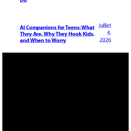
juillet
AI Companions for Teens: What
4,
They Are, Why They Hook Kids,
2026
and When to Worry