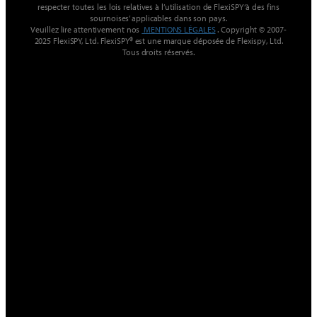
respecter toutes les lois relatives à l’utilisation de FlexiSPY ‘à des fins
sournoises’ applicables dans son pays.
Veuillez lire attentivement nos
MENTIONS LÉGALES
. Copyright © 2007-
2025 FlexiSPY, Ltd. FlexiSPY® est une marque déposée de Flexispy, Ltd.
Tous droits réservés.