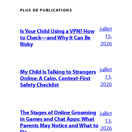
PLUS DE PUBLICATIONS
juillet
Is Your Child Using a VPN? How
15,
to Check—and Why It Can Be
2026
Risky
juillet
My Child Is Talking to Strangers
13,
Online: A Calm, Context-First
2026
Safety Checklist
The Stages of Online Grooming
juillet
in Games and Chat Apps: What
13,
Parents May Notice and What to
2026
Do