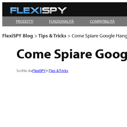
Vai
al
PRODOTTI
FUNZIONALITÀ
COMPATIBILITÀ
contenuto
FlexiSPY Blog
>
Tips & Tricks
>
Come Spiare Google Hang
Come Spiare Goog
Scritto da
FlexiSPY
in
Tips & Tricks