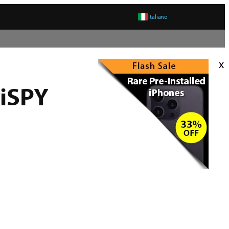
Italiano
x
xiSPY