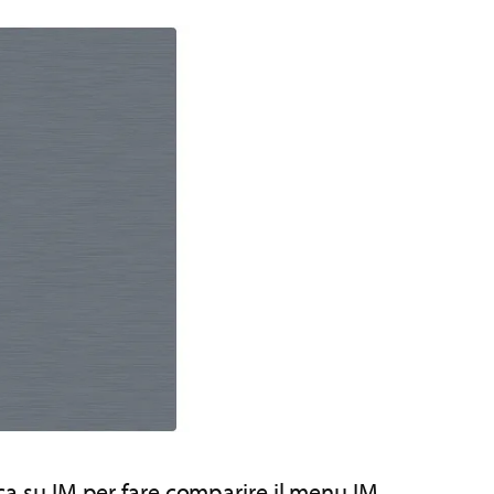
cca su IM per fare comparire il menu IM.