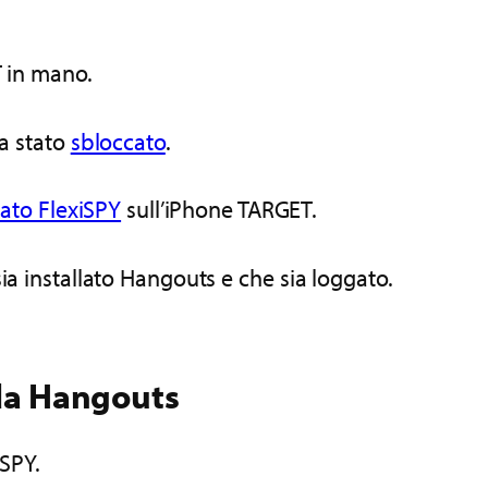
T in mano.
ia stato
sbloccato
.
ivato FlexiSPY
sull’iPhone TARGET.
ia installato Hangouts e che sia loggato.
 da Hangouts
iSPY.