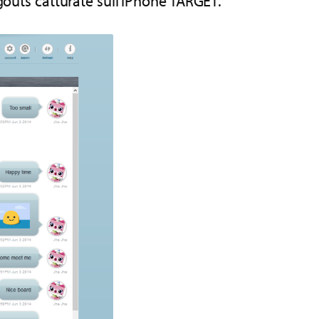
ngouts catturate sull’iPhone TARGET.