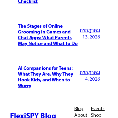
Checklist
The Stages of Online
กรกฎาคม
Grooming in Games and
13, 2026
Chat Apps: What Parents
May Notice and What to Do
AI Companions for Teens:
กรกฎาคม
What They Are, Why They
4, 2026
Hook Kids, and When to
Worry
Blog
Events
FlexiSPY Blog
About
Shop