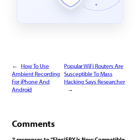
←
How To Use
Popular WiFi Routers Are
Ambient Recording
Susceptible To Mass
For iPhone And
Hacking Says Researcher
Android
→
Comments
7 responses to “FlexiSPY Is Now Compatible