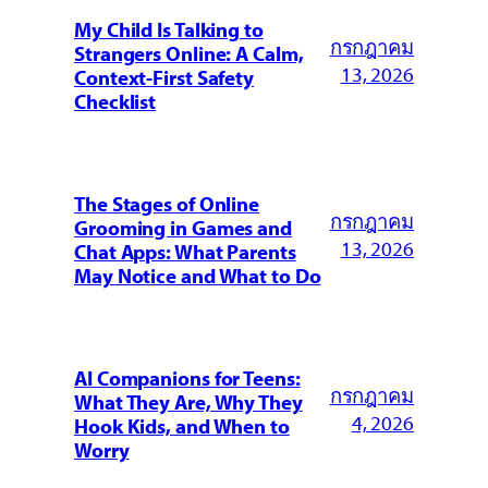
My Child Is Talking to
กรกฎาคม
Strangers Online: A Calm,
13, 2026
Context-First Safety
Checklist
The Stages of Online
กรกฎาคม
Grooming in Games and
13, 2026
Chat Apps: What Parents
May Notice and What to Do
AI Companions for Teens:
กรกฎาคม
What They Are, Why They
4, 2026
Hook Kids, and When to
Worry