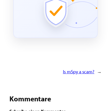
Is mSpy a scam?
→
Kommentare