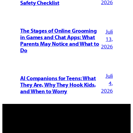
2026
Safety Checklist
The Stages of Online Grooming
Juli
in Games and Chat Apps: What
13,
Parents May Notice and What to
2026
Do
Juli
AI Companions for Teens: What
4,
They Are, Why They Hook Kids,
2026
and When to Worry