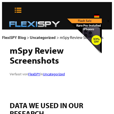
Zum
Inhalt
springen
x
FlexiSPY Blog
>
Uncategorized
>
mSpy Review Screenshots
mSpy Review
Screenshots
Verfasst von
FlexiSPY
in
Uncategorized
DATA WE USED IN OUR
RESEARCH