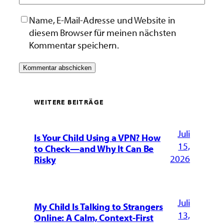
Name, E-Mail-Adresse und Website in
diesem Browser für meinen nächsten
Kommentar speichern.
WEITERE BEITRÄGE
Juli
Is Your Child Using a VPN? How
15,
to Check—and Why It Can Be
2026
Risky
Juli
My Child Is Talking to Strangers
13,
Online: A Calm, Context-First