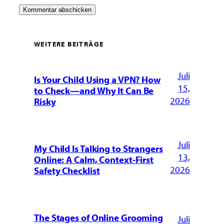
WEITERE BEITRÄGE
Juli
Is Your Child Using a VPN? How
15,
to Check—and Why It Can Be
2026
Risky
Juli
My Child Is Talking to Strangers
13,
Online: A Calm, Context-First
2026
Safety Checklist
The Stages of Online Grooming
Juli