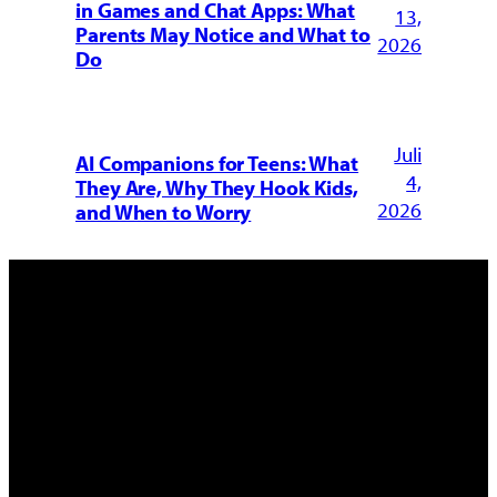
in Games and Chat Apps: What
13,
Parents May Notice and What to
2026
Do
Juli
AI Companions for Teens: What
4,
They Are, Why They Hook Kids,
2026
and When to Worry