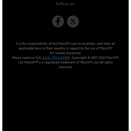
Follow us:
It is the responsibility of the FlexiSPY user to ascertain, and obey all
applicable laws in their country in regard to the use of FlexiSPY
for ’sneaky purposes‘.
Please read our full
LEGAL DISCLAIMER
. Copyright © 2007-2025 FlexiSPY,
Ltd. FlexiSPY® is a registered trademark of FlexiSPY, Ltd. All rights
reserved.