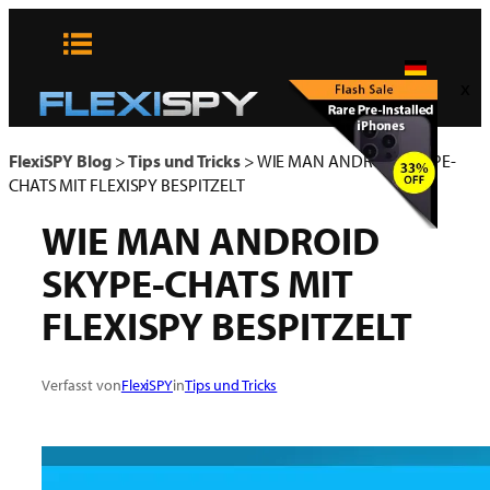
Zum
Inhalt
springen
x
FlexiSPY Blog
>
Tips und Tricks
>
WIE MAN ANDROID SKYPE-
CHATS MIT FLEXISPY BESPITZELT
WIE MAN ANDROID
SKYPE-CHATS MIT
FLEXISPY BESPITZELT
Verfasst von
FlexiSPY
in
Tips und Tricks