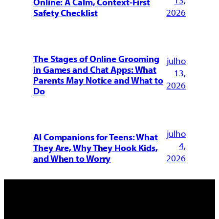
Online: A Calm, Context-First
2026
Safety Checklist
The Stages of Online Grooming
julho
in Games and Chat Apps: What
13,
Parents May Notice and What to
2026
Do
julho
AI Companions for Teens: What
4,
They Are, Why They Hook Kids,
2026
and When to Worry