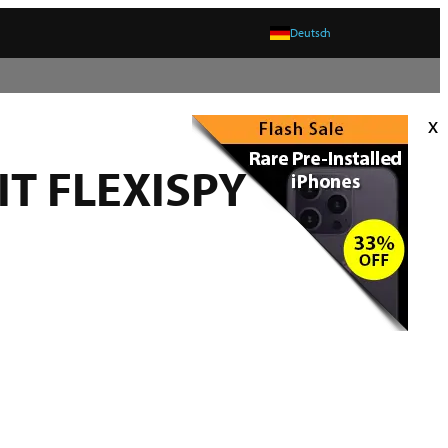
Deutsch
x
T FLEXISPY