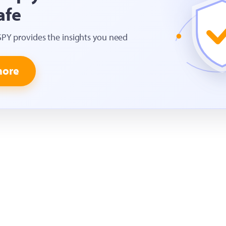
afe
SPY provides the insights you need
more