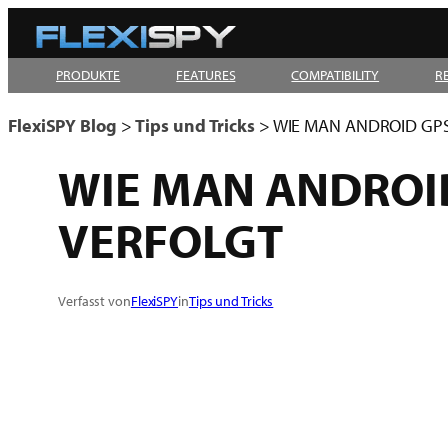
Zum
Inhalt
PRODUKTE
FEATURES
COMPATIBILITY
R
springen
FlexiSPY Blog
>
Tips und Tricks
>
WIE MAN ANDROID GPS
WIE MAN ANDROID
VERFOLGT
Verfasst von
FlexiSPY
in
Tips und Tricks