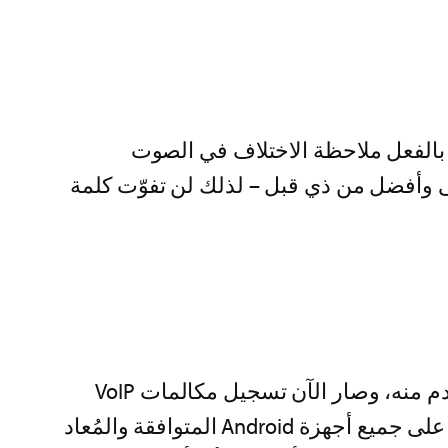
نا بمجهود عظيم من أجل تحديث البرنامج الصوتي في FlexiSPY ويمكنكم بالفعل ملاحظة الاختلاف في الصوت
ت تسجيل المكالمات الصوتية الجارية عبر بروتوكول VoIP بجودة أعلى وأفضل من ذي قبل – لذلك لن تفوّت كلمة
في السابق، كانت هذه الخدمة متاحة فقط للأجهزة التي تعمل بنظام تشغيل أندرويد 6 أو ما هو أقدم منه، وصار الآن تسجيل مكالمات VoIP
الصوتية الجارية عبر بروتوكول الإنترنت متاحاً للأجهزة التي تعمل بنظام تشغيل أندرويد 7 الموجود على جميع أجهزة Android المتوافقة والمُعاد