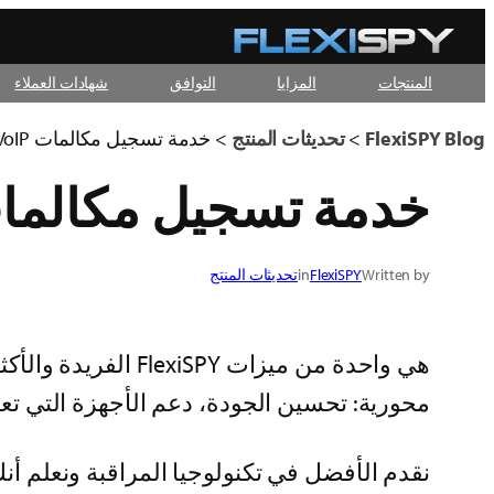
تخطى
إلى
المنتجات
المزايا
التوافق
شهادات العملاء
المحتوى
FlexiSPY Blog
>
تحديثات المنتج
>
خدمة تسجيل مكالمات VoIP تمت ترقيتها للتو!
خدمة تسجيل مكالمات VoIP تمت ترقيتها ل
Written by
FlexiSPY
in
تحديثات المنتج
هي واحدة من ميزات FlexiSPY الفريدة والأكثر شعبية –
محورية: تحسين الجودة، دعم الأجهزة التي تعمل بنظام تشغيل Android 7، تحقيق توافقية أفضل 
نقدم الأفضل في تكنولوجيا المراقبة ونعلم أن