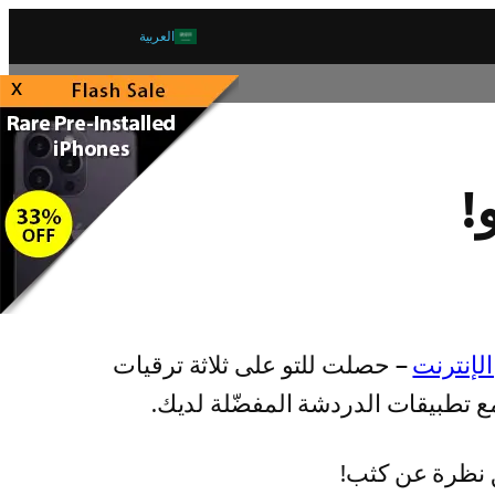
العربية
x
– حصلت للتو على ثلاثة ترقيات
ِ نظرة عن كثب!