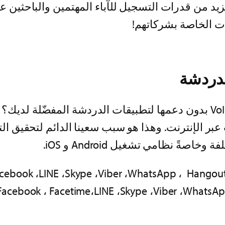
ذا يعني ظهور المزيد من قدرات التسجيل للآباء المهتمين وال
ت الخاصة بشركاتهم!
لدردشة
 على تقنية VoIP لنقل الصوت عبر الإنترنت. وهذا هو سبب سعينا الدائ
cebook ،LINE ،Skype ،Viber ،WhatsApp ، Hangou
Facebook ، Facetime،LINE ،Skype ،Viber ،WhatsA