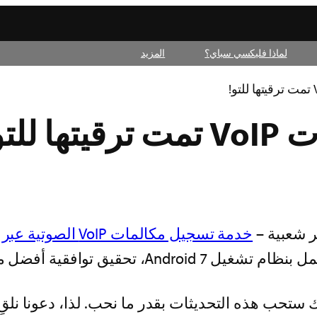
لماذا فليكسي سباي؟
المزيد
لتو!
خدمة تسجيل مكالمات VoIP الصوتية عبر الإنترنت
مع تطبيقات الدردشة المفضّلة لديك.
ك ستحب هذه التحديثات بقدر ما نحب. لذا، دعونا نلق