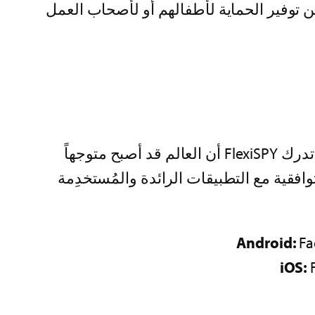
باحثين عن توفير الحماية لأطفالهم أو لأصحاب العمل
ما الفائدة من وجود خدمة تسجيل مكالمات VoIP بدون دعمها لتطبيقات الدردشة المفضّلة لديك؟ تدرك FlexiSPY أن العالم قد أصبح متوجهاً
م لتحقيق التوافقية مع التطبيقات الرائدة والمُستخدِمة
Android
:
Fa
iOS
: