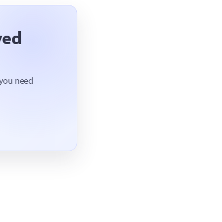
ved
 you need