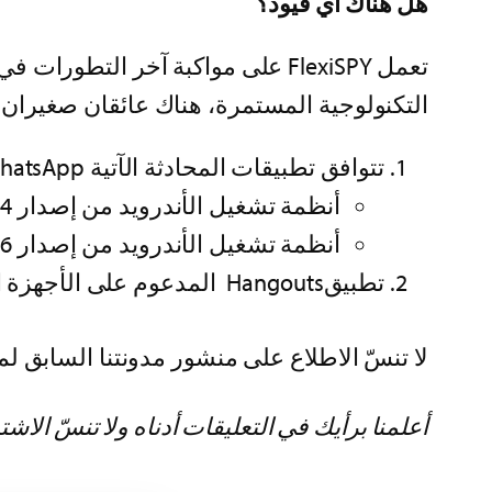
هل هناك أي قيود؟
تعمل FlexiSPY على مواكبة آخر الت
التكنولوجية المستمرة، هناك عائقان صغيران يخصّا
تتوافق تطبيقات المحادثة الآتية Facebook، LINE، Skype، Viber، WhatsAppمع:
أنظمة تشغيل الأندرويد من إصدار 4.4 حتى 7.x لجميع الأجهزة ما عدا أجهزة سامسونج
أنظمة تشغيل الأندرويد من إصدار 6.x حتى 7.x لجميع أجهزة سامسونج
تطبيقHangouts المدعوم على الأجهزة التي تعمل بنواة 32 بت
لا تنسّ الاطلاع على منشور مدونتنا السابق لم
أعلمنا برأيك
في التعليقات أدناه ولا تنسّ الاش