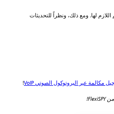
م اللازم لها. ومع ذلك، ونظراً للتحديثات
ل مكالمة عبر البروتوكول الصوتي VoIP
!
 من
FlexiSPY
!