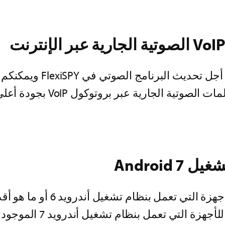
قام فريق التطوير التابع ل
المسموع! يتم الآن رصد ملفا
Android