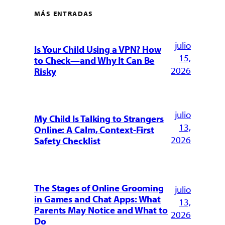
MÁS ENTRADAS
julio
Is Your Child Using a VPN? How
15,
to Check—and Why It Can Be
2026
Risky
julio
My Child Is Talking to Strangers
13,
Online: A Calm, Context-First
2026
Safety Checklist
The Stages of Online Grooming
julio
in Games and Chat Apps: What
13,
Parents May Notice and What to
2026
Do