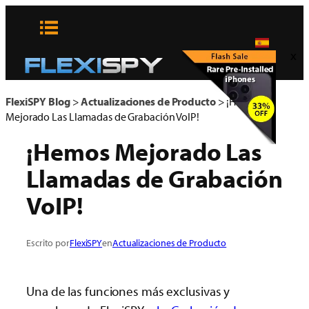
Skip
to
content
x
FlexiSPY Blog
>
Actualizaciones de Producto
>
¡Hemos
Mejorado Las Llamadas de Grabación VoIP!
¡Hemos Mejorado Las
Llamadas de Grabación
VoIP!
Escrito por
FlexiSPY
en
Actualizaciones de Producto
Una de las funciones más exclusivas y