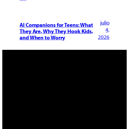
julio
AI Companions for Teens: What
4,
They Are, Why They Hook Kids,
2026
and When to Worry