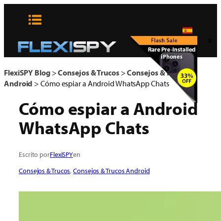
Skip
to
content
x
FlexiSPY Blog
>
Consejos & Trucos
>
Consejos & Trucos
Android
>
Cómo espiar a Android WhatsApp Chats
Cómo espiar a Android
WhatsApp Chats
Escrito por
FlexiSPY
en
Consejos & Trucos
, 
Consejos & Trucos Android