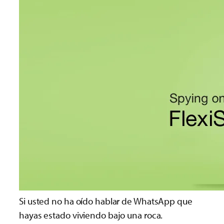
Si usted no ha oído hablar de WhatsApp que
hayas estado viviendo bajo una roca.