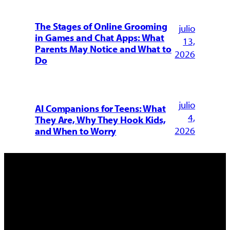
The Stages of Online Grooming
julio
in Games and Chat Apps: What
13,
Parents May Notice and What to
2026
Do
julio
AI Companions for Teens: What
4,
They Are, Why They Hook Kids,
2026
and When to Worry