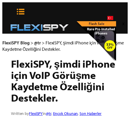
Skip
to
content
x
FlexiSPY Blog
>
@tr
>
FlexiSPY, şimdi iPhone için VoIP Görüşme
Kaydetme Özelliğini Destekler.
FlexiSPY, şimdi iPhone
için VoIP Görüşme
Kaydetme Özelliğini
Destekler.
Written by
FlexiSPY
in
@tr
, 
Ençok Okunan
, 
Son Haberler