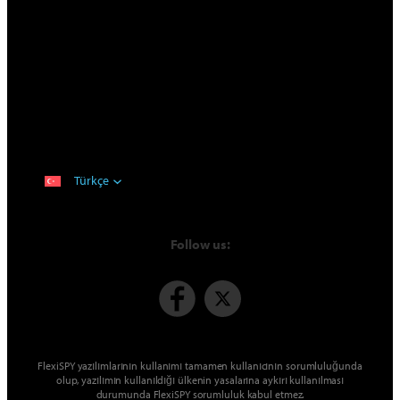
Türkçe
Follow us:
FlexiSPY yazılımlarının kullanımı tamamen kullanıcının sorumluluğunda
olup, yazılımın kullanıldığı ülkenin yasalarına aykırı kullanılması
durumunda FlexiSPY sorumluluk kabul etmez.