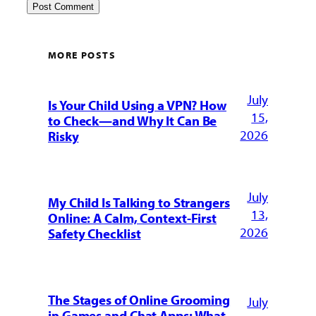
MORE POSTS
July
Is Your Child Using a VPN? How
15,
to Check—and Why It Can Be
2026
Risky
July
My Child Is Talking to Strangers
13,
Online: A Calm, Context-First
2026
Safety Checklist
The Stages of Online Grooming
July
in Games and Chat Apps: What