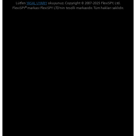
Lütfen
YASAL UYARIY
okuyunuz. Copyright © 2007-2025 FlexiSPY, Ltd.
FlexiSPY® markası FlexiSPY LTD’nin tescilli markasıdır. Tüm hakları saklıdır.