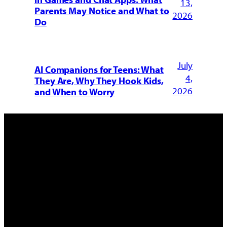
13,
Parents May Notice and What to
2026
Do
July
AI Companions for Teens: What
4,
They Are, Why They Hook Kids,
2026
and When to Worry