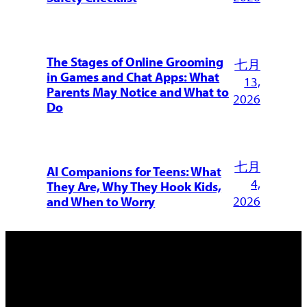
The Stages of Online Grooming
七月
in Games and Chat Apps: What
13,
Parents May Notice and What to
2026
Do
七月
AI Companions for Teens: What
4,
They Are, Why They Hook Kids,
2026
and When to Worry