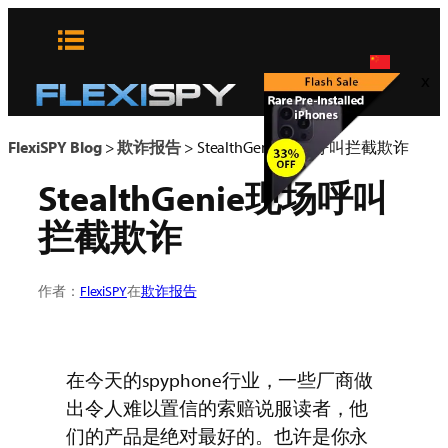
Skip
to
content
x
FlexiSPY Blog
>
欺诈报告
>
StealthGenie现场呼叫拦截欺诈
StealthGenie现场呼叫
拦截欺诈
作者：
FlexiSPY
在
欺诈报告
在今天的spyphone行业，一些厂商做
出令人难以置信的索赔说服读者，他
们的产品是绝对最好的。也许是你永