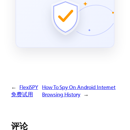
←
FlexiSPY
How To Spy On Android Internet
免费试用
Browsing History
→
评论