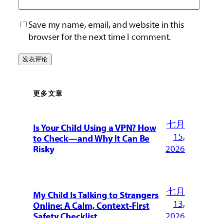
Save my name, email, and website in this
browser for the next time I comment.
更多文章
七月
Is Your Child Using a VPN? How
15,
to Check—and Why It Can Be
2026
Risky
七月
My Child Is Talking to Strangers
13,
Online: A Calm, Context-First
2026
Safety Checklist